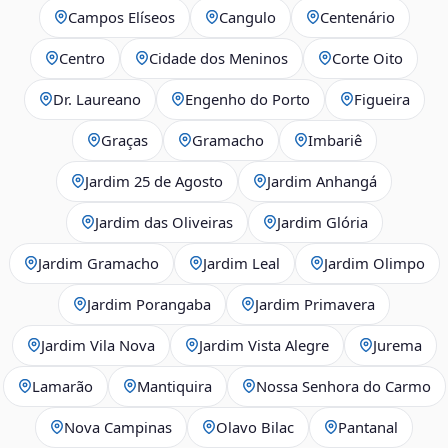
Campos Elíseos
Cangulo
Centenário
Centro
Cidade dos Meninos
Corte Oito
Dr. Laureano
Engenho do Porto
Figueira
Graças
Gramacho
Imbariê
Jardim 25 de Agosto
Jardim Anhangá
Jardim das Oliveiras
Jardim Glória
Jardim Gramacho
Jardim Leal
Jardim Olimpo
Jardim Porangaba
Jardim Primavera
Jardim Vila Nova
Jardim Vista Alegre
Jurema
Lamarão
Mantiquira
Nossa Senhora do Carmo
Nova Campinas
Olavo Bilac
Pantanal