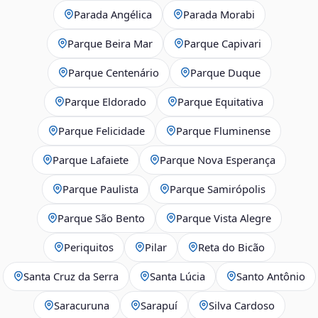
Parada Angélica
Parada Morabi
Parque Beira Mar
Parque Capivari
Parque Centenário
Parque Duque
Parque Eldorado
Parque Equitativa
Parque Felicidade
Parque Fluminense
Parque Lafaiete
Parque Nova Esperança
Parque Paulista
Parque Samirópolis
Parque São Bento
Parque Vista Alegre
Periquitos
Pilar
Reta do Bicão
Santa Cruz da Serra
Santa Lúcia
Santo Antônio
Saracuruna
Sarapuí
Silva Cardoso