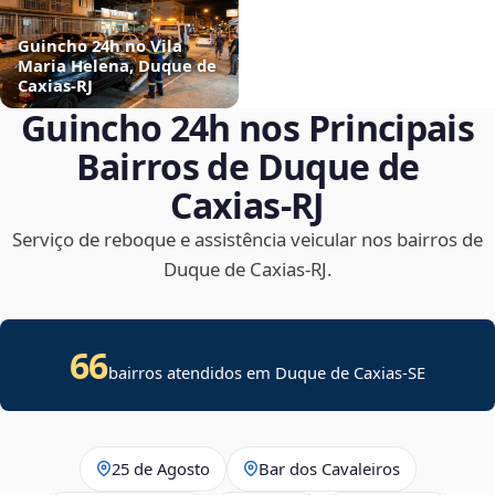
Guincho 24h no Vila
Maria Helena, Duque de
Caxias‑RJ
Guincho 24h nos Principais
Bairros de Duque de
Caxias‑RJ
Serviço de reboque e assistência veicular nos bairros de
Duque de Caxias‑RJ.
66
bairros atendidos em
Duque de Caxias
-
SE
25 de Agosto
Bar dos Cavaleiros