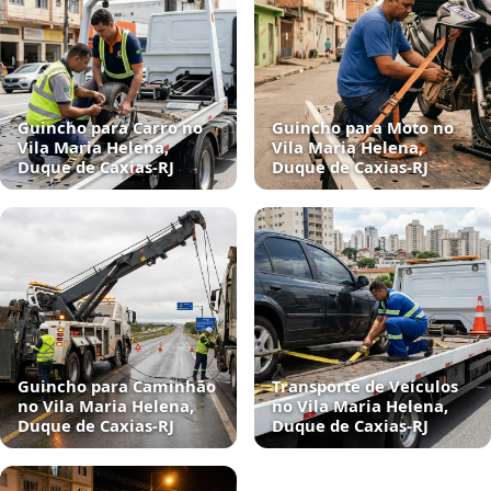
Guincho para Carro no
Guincho para Moto no
Vila Maria Helena,
Vila Maria Helena,
Duque de Caxias‑RJ
Duque de Caxias‑RJ
Guincho para Caminhão
Transporte de Veículos
no Vila Maria Helena,
no Vila Maria Helena,
Duque de Caxias‑RJ
Duque de Caxias‑RJ