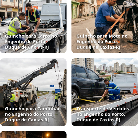
Guincho para Carro no
Guincho para Moto no
Engenho do Porto,
Engenho do Porto,
Duque de Caxias‑RJ
Duque de Caxias‑RJ
Guincho para Caminhão
Transporte de Veículos
no Engenho do Porto,
no Engenho do Porto,
Duque de Caxias‑RJ
Duque de Caxias‑RJ