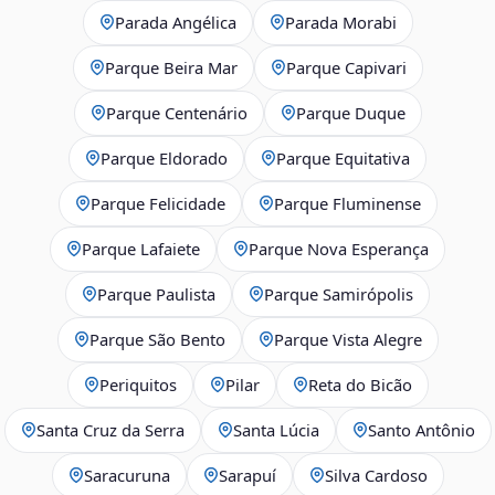
Parada Angélica
Parada Morabi
Parque Beira Mar
Parque Capivari
Parque Centenário
Parque Duque
Parque Eldorado
Parque Equitativa
Parque Felicidade
Parque Fluminense
Parque Lafaiete
Parque Nova Esperança
Parque Paulista
Parque Samirópolis
Parque São Bento
Parque Vista Alegre
Periquitos
Pilar
Reta do Bicão
Santa Cruz da Serra
Santa Lúcia
Santo Antônio
Saracuruna
Sarapuí
Silva Cardoso