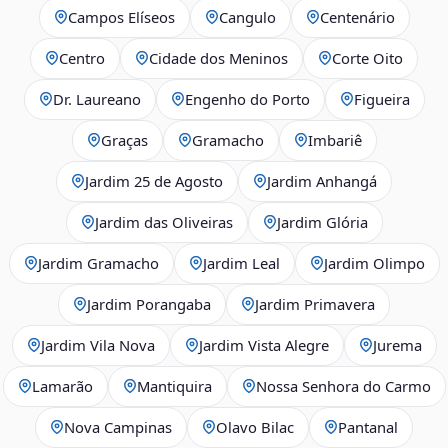
Campos Elíseos
Cangulo
Centenário
Centro
Cidade dos Meninos
Corte Oito
Dr. Laureano
Engenho do Porto
Figueira
Graças
Gramacho
Imbariê
Jardim 25 de Agosto
Jardim Anhangá
Jardim das Oliveiras
Jardim Glória
Jardim Gramacho
Jardim Leal
Jardim Olimpo
Jardim Porangaba
Jardim Primavera
Jardim Vila Nova
Jardim Vista Alegre
Jurema
Lamarão
Mantiquira
Nossa Senhora do Carmo
Nova Campinas
Olavo Bilac
Pantanal