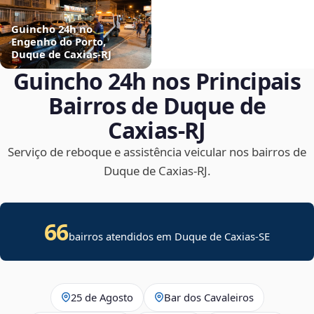
Guincho 24h no
Engenho do Porto,
Duque de Caxias‑RJ
Guincho 24h nos Principais
Bairros de Duque de
Caxias‑RJ
Serviço de reboque e assistência veicular nos bairros de
Duque de Caxias‑RJ.
66
bairros atendidos em
Duque de Caxias
-
SE
25 de Agosto
Bar dos Cavaleiros