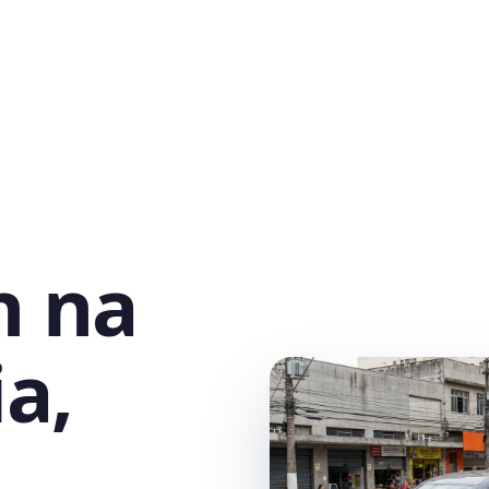
h na
a,