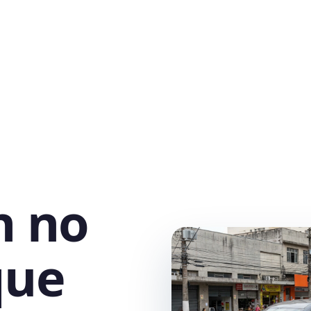
h no
que