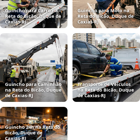
Guincho para Carro na
Guincho para Moto na
Reta do Bicão, Duque de
Reta do Bicão, Duque de
Caxias‑RJ
Caxias‑RJ
Guincho para Caminhão
Transporte de Veículos
na Reta do Bicão, Duque
na Reta do Bicão, Duque
de Caxias‑RJ
de Caxias‑RJ
Guincho 24h na Reta do
Bicão, Duque de
Caxias‑RJ