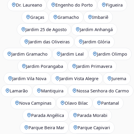
Dr. Laureano
Engenho do Porto
Figueira
Graças
Gramacho
Imbariê
Jardim 25 de Agosto
Jardim Anhangá
Jardim das Oliveiras
Jardim Glória
Jardim Gramacho
Jardim Leal
Jardim Olimpo
Jardim Porangaba
Jardim Primavera
Jardim Vila Nova
Jardim Vista Alegre
Jurema
Lamarão
Mantiquira
Nossa Senhora do Carmo
Nova Campinas
Olavo Bilac
Pantanal
Parada Angélica
Parada Morabi
Parque Beira Mar
Parque Capivari