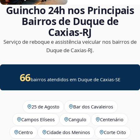
Guincho 24h nos Principais
Bairros de Duque de
Caxias‑RJ
Serviço de reboque e assistência veicular nos bairros de
Duque de Caxias‑RJ.
66
bairros atendidos em
Duque de Caxias
-
SE
25 de Agosto
Bar dos Cavaleiros
Campos Elíseos
Cangulo
Centenário
Centro
Cidade dos Meninos
Corte Oito