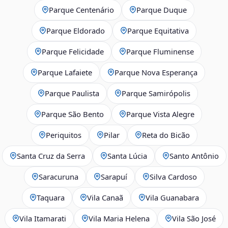
Parque Centenário
Parque Duque
Parque Eldorado
Parque Equitativa
Parque Felicidade
Parque Fluminense
Parque Lafaiete
Parque Nova Esperança
Parque Paulista
Parque Samirópolis
Parque São Bento
Parque Vista Alegre
Periquitos
Pilar
Reta do Bicão
Santa Cruz da Serra
Santa Lúcia
Santo Antônio
Saracuruna
Sarapuí
Silva Cardoso
Taquara
Vila Canaã
Vila Guanabara
Vila Itamarati
Vila Maria Helena
Vila São José