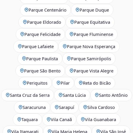
Parque Centenário
Parque Duque
Parque Eldorado
Parque Equitativa
Parque Felicidade
Parque Fluminense
Parque Lafaiete
Parque Nova Esperança
Parque Paulista
Parque Samirópolis
Parque São Bento
Parque Vista Alegre
Periquitos
Pilar
Reta do Bicão
Santa Cruz da Serra
Santa Lúcia
Santo Antônio
Saracuruna
Sarapuí
Silva Cardoso
Taquara
Vila Canaã
Vila Guanabara
Vila Itamarati
Vila Maria Helena
Vila São José