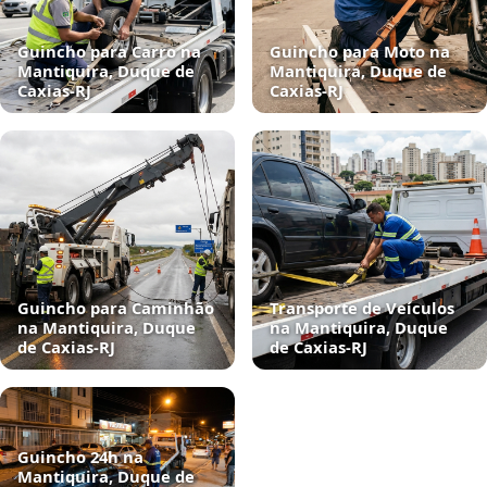
Guincho para Carro na
Guincho para Moto na
Mantiquira, Duque de
Mantiquira, Duque de
Caxias‑RJ
Caxias‑RJ
Guincho para Caminhão
Transporte de Veículos
na Mantiquira, Duque
na Mantiquira, Duque
de Caxias‑RJ
de Caxias‑RJ
Guincho 24h na
Mantiquira, Duque de