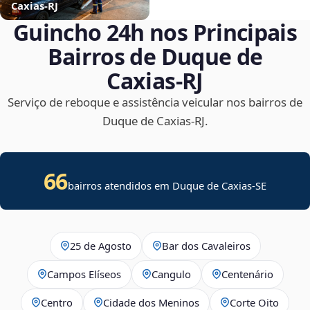
Caxias‑RJ
Guincho 24h nos Principais
Bairros de Duque de
Caxias‑RJ
Serviço de reboque e assistência veicular nos bairros de
Duque de Caxias‑RJ.
66
bairros atendidos em
Duque de Caxias
-
SE
25 de Agosto
Bar dos Cavaleiros
Campos Elíseos
Cangulo
Centenário
Centro
Cidade dos Meninos
Corte Oito