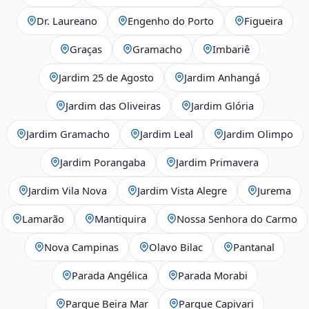
Dr. Laureano
Engenho do Porto
Figueira
Graças
Gramacho
Imbariê
Jardim 25 de Agosto
Jardim Anhangá
Jardim das Oliveiras
Jardim Glória
Jardim Gramacho
Jardim Leal
Jardim Olimpo
Jardim Porangaba
Jardim Primavera
Jardim Vila Nova
Jardim Vista Alegre
Jurema
Lamarão
Mantiquira
Nossa Senhora do Carmo
Nova Campinas
Olavo Bilac
Pantanal
Parada Angélica
Parada Morabi
Parque Beira Mar
Parque Capivari