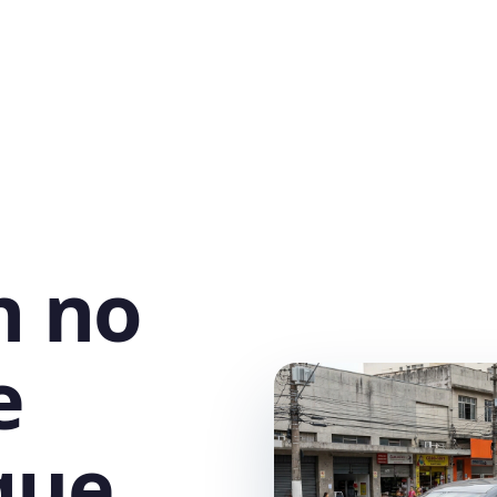
h no
e
que