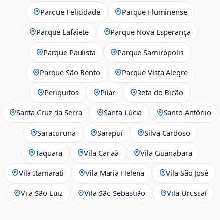
Parque Felicidade
Parque Fluminense
Parque Lafaiete
Parque Nova Esperança
Parque Paulista
Parque Samirópolis
Parque São Bento
Parque Vista Alegre
Periquitos
Pilar
Reta do Bicão
Santa Cruz da Serra
Santa Lúcia
Santo Antônio
Saracuruna
Sarapuí
Silva Cardoso
Taquara
Vila Canaã
Vila Guanabara
Vila Itamarati
Vila Maria Helena
Vila São José
Vila São Luiz
Vila São Sebastião
Vila Urussaí