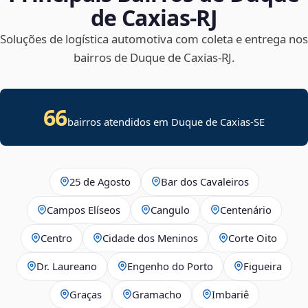
de Caxias‑RJ
Soluções de logística automotiva com coleta e entrega nos
bairros de Duque de Caxias‑RJ.
66
bairros atendidos em
Duque de Caxias
-
SE
25 de Agosto
Bar dos Cavaleiros
Campos Elíseos
Cangulo
Centenário
Centro
Cidade dos Meninos
Corte Oito
Dr. Laureano
Engenho do Porto
Figueira
Graças
Gramacho
Imbariê