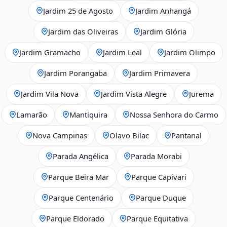
Jardim 25 de Agosto
Jardim Anhangá
Jardim das Oliveiras
Jardim Glória
Jardim Gramacho
Jardim Leal
Jardim Olimpo
Jardim Porangaba
Jardim Primavera
Jardim Vila Nova
Jardim Vista Alegre
Jurema
Lamarão
Mantiquira
Nossa Senhora do Carmo
Nova Campinas
Olavo Bilac
Pantanal
Parada Angélica
Parada Morabi
Parque Beira Mar
Parque Capivari
Parque Centenário
Parque Duque
Parque Eldorado
Parque Equitativa