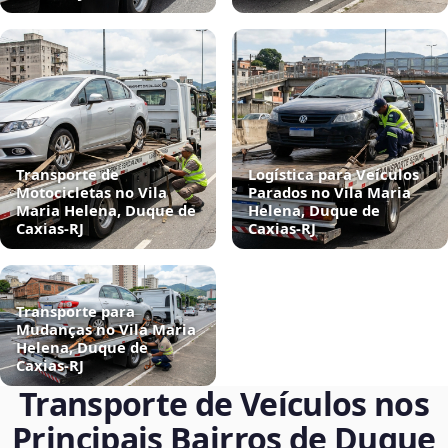
Transporte de
Logística para Veículos
Motocicletas no Vila
Parados no Vila Maria
Maria Helena, Duque de
Helena, Duque de
Caxias‑RJ
Caxias‑RJ
Transporte para
Mudanças no Vila Maria
Helena, Duque de
Caxias‑RJ
Transporte de Veículos nos
Principais Bairros de Duque