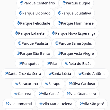
Parque Centenário
Parque Duque
Parque Eldorado
Parque Equitativa
Parque Felicidade
Parque Fluminense
Parque Lafaiete
Parque Nova Esperança
Parque Paulista
Parque Samirópolis
Parque São Bento
Parque Vista Alegre
Periquitos
Pilar
Reta do Bicão
Santa Cruz da Serra
Santa Lúcia
Santo Antônio
Saracuruna
Sarapuí
Silva Cardoso
Taquara
Vila Canaã
Vila Guanabara
Vila Itamarati
Vila Maria Helena
Vila São José