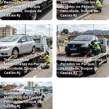
Remoção para Longa
Veículos Utilitários e
Distância no Parque
Pesados no Parque
Felicidade, Duque de
Felicidade, Duque de
Caxias‑RJ
Caxias‑RJ
Transporte de
Logística para Veículos
Motocicletas no Parque
Parados no Parque
Felicidade, Duque de
Felicidade, Duque de
Caxias‑RJ
Caxias‑RJ
Transporte para
Mudanças no Parque
Felicidade, Duque de
Caxias‑RJ