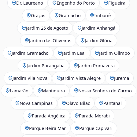
Dr. Laureano
Engenho do Porto
Figueira
Graças
Gramacho
Imbariê
Jardim 25 de Agosto
Jardim Anhangá
Jardim das Oliveiras
Jardim Glória
Jardim Gramacho
Jardim Leal
Jardim Olimpo
Jardim Porangaba
Jardim Primavera
Jardim Vila Nova
Jardim Vista Alegre
Jurema
Lamarão
Mantiquira
Nossa Senhora do Carmo
Nova Campinas
Olavo Bilac
Pantanal
Parada Angélica
Parada Morabi
Parque Beira Mar
Parque Capivari