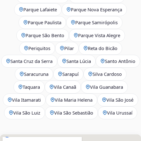
Parque Lafaiete
Parque Nova Esperança
Parque Paulista
Parque Samirópolis
Parque São Bento
Parque Vista Alegre
Periquitos
Pilar
Reta do Bicão
Santa Cruz da Serra
Santa Lúcia
Santo Antônio
Saracuruna
Sarapuí
Silva Cardoso
Taquara
Vila Canaã
Vila Guanabara
Vila Itamarati
Vila Maria Helena
Vila São José
Vila São Luiz
Vila São Sebastião
Vila Urussaí