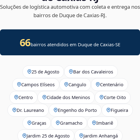
Soluções de logística automotiva com coleta e entrega nos
bairros de Duque de Caxias‑RJ.
66
bairros atendidos em
Duque de Caxias
-
SE
25 de Agosto
Bar dos Cavaleiros
Campos Elíseos
Cangulo
Centenário
Centro
Cidade dos Meninos
Corte Oito
Dr. Laureano
Engenho do Porto
Figueira
Graças
Gramacho
Imbariê
Jardim 25 de Agosto
Jardim Anhangá