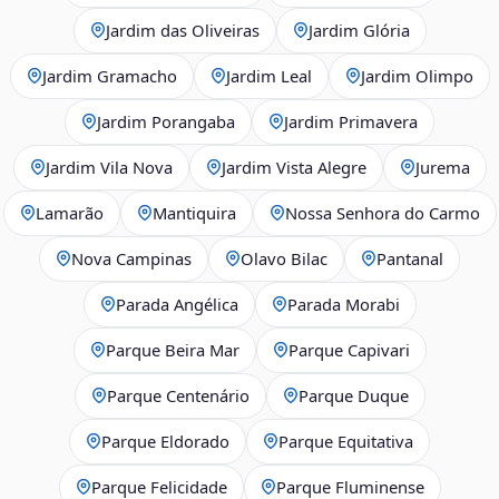
Jardim das Oliveiras
Jardim Glória
Jardim Gramacho
Jardim Leal
Jardim Olimpo
Jardim Porangaba
Jardim Primavera
Jardim Vila Nova
Jardim Vista Alegre
Jurema
Lamarão
Mantiquira
Nossa Senhora do Carmo
Nova Campinas
Olavo Bilac
Pantanal
Parada Angélica
Parada Morabi
Parque Beira Mar
Parque Capivari
Parque Centenário
Parque Duque
Parque Eldorado
Parque Equitativa
Parque Felicidade
Parque Fluminense