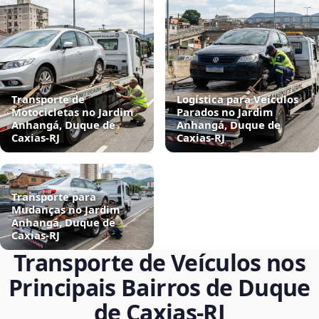
Transporte de
Logística para Veículos
Motocicletas no Jardim
Parados no Jardim
Anhangá, Duque de
Anhangá, Duque de
Caxias‑RJ
Caxias‑RJ
Transporte para
Mudanças no Jardim
Anhangá, Duque de
Caxias‑RJ
Transporte de Veículos nos
Principais Bairros de Duque
de Caxias‑RJ