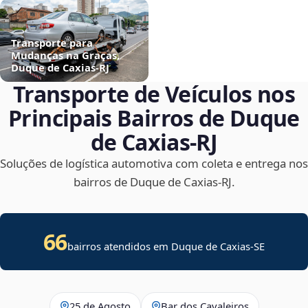
Transporte para
Mudanças na Graças,
Duque de Caxias‑RJ
Transporte de Veículos nos
Principais Bairros de Duque
de Caxias‑RJ
Soluções de logística automotiva com coleta e entrega nos
bairros de Duque de Caxias‑RJ.
66
bairros atendidos em
Duque de Caxias
-
SE
25 de Agosto
Bar dos Cavaleiros