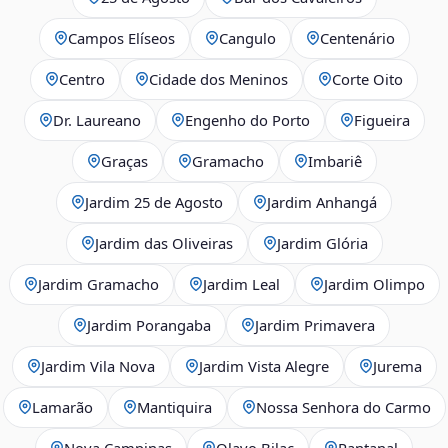
Campos Elíseos
Cangulo
Centenário
Centro
Cidade dos Meninos
Corte Oito
Dr. Laureano
Engenho do Porto
Figueira
Graças
Gramacho
Imbariê
Jardim 25 de Agosto
Jardim Anhangá
Jardim das Oliveiras
Jardim Glória
Jardim Gramacho
Jardim Leal
Jardim Olimpo
Jardim Porangaba
Jardim Primavera
Jardim Vila Nova
Jardim Vista Alegre
Jurema
Lamarão
Mantiquira
Nossa Senhora do Carmo
Nova Campinas
Olavo Bilac
Pantanal