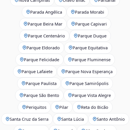
Parada Angélica
Parada Morabi
Parque Beira Mar
Parque Capivari
Parque Centenário
Parque Duque
Parque Eldorado
Parque Equitativa
Parque Felicidade
Parque Fluminense
Parque Lafaiete
Parque Nova Esperança
Parque Paulista
Parque Samirópolis
Parque São Bento
Parque Vista Alegre
Periquitos
Pilar
Reta do Bicão
Santa Cruz da Serra
Santa Lúcia
Santo Antônio