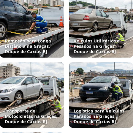
Remoção para Longa
Veículos Utilitários e
Distância na Graças,
Pesados na Graças,
Duque de Caxias‑RJ
Duque de Caxias‑RJ
Transporte de
Logística para Veículos
Motocicletas na Graças,
Parados na Graças,
Duque de Caxias‑RJ
Duque de Caxias‑RJ