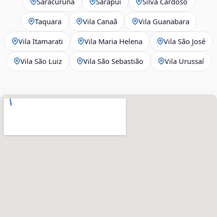
Saracuruna
Sarapuí
Silva Cardoso
Taquara
Vila Canaã
Vila Guanabara
Vila Itamarati
Vila Maria Helena
Vila São José
Vila São Luiz
Vila São Sebastião
Vila Urussaí