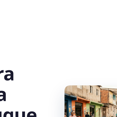
ra
a
uque