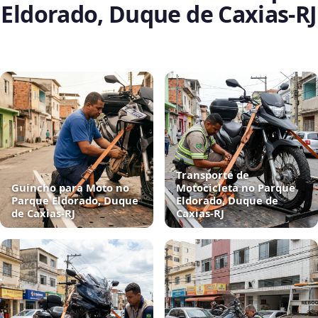
Eldorado, Duque de Caxias‑RJ
Transporte de
Guincho para Moto no
Motocicleta no Parque
Parque Eldorado, Duque
Eldorado, Duque de
de Caxias‑RJ
Caxias‑RJ