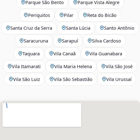
Parque São Bento
Parque Vista Alegre
Periquitos
Pilar
Reta do Bicão
Santa Cruz da Serra
Santa Lúcia
Santo Antônio
Saracuruna
Sarapuí
Silva Cardoso
Taquara
Vila Canaã
Vila Guanabara
Vila Itamarati
Vila Maria Helena
Vila São José
Vila São Luiz
Vila São Sebastião
Vila Urussaí