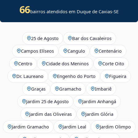
66
bairros atendidos em
Duque de Caxias
-
SE
25 de Agosto
Bar dos Cavaleiros
Campos Elíseos
Cangulo
Centenário
Centro
Cidade dos Meninos
Corte Oito
Dr. Laureano
Engenho do Porto
Figueira
Graças
Gramacho
Imbariê
Jardim 25 de Agosto
Jardim Anhangá
Jardim das Oliveiras
Jardim Glória
Jardim Gramacho
Jardim Leal
Jardim Olimpo