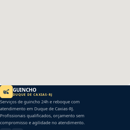
GUINCHO
DUQUE DE CAXIAS
-
RJ
Serviços de guincho 24h e reboque com
atendimento em
Duque de Caxias
-
RJ
.
Profissionais qualificados, orçamento sem
compromisso e agilidade no atendimento.