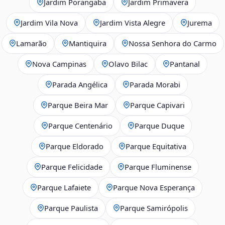
Jardim Porangaba
Jardim Primavera
Jardim Vila Nova
Jardim Vista Alegre
Jurema
Lamarão
Mantiquira
Nossa Senhora do Carmo
Nova Campinas
Olavo Bilac
Pantanal
Parada Angélica
Parada Morabi
Parque Beira Mar
Parque Capivari
Parque Centenário
Parque Duque
Parque Eldorado
Parque Equitativa
Parque Felicidade
Parque Fluminense
Parque Lafaiete
Parque Nova Esperança
Parque Paulista
Parque Samirópolis