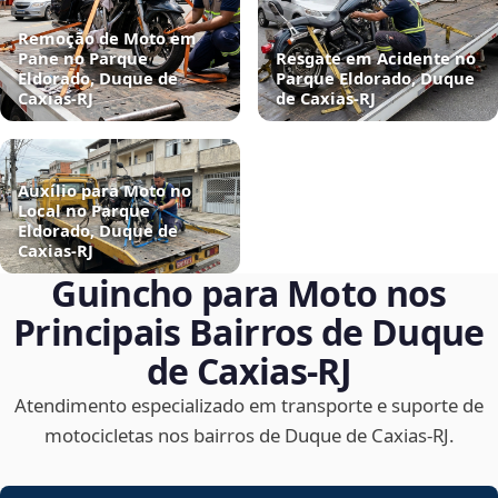
Remoção de Moto em
Pane no Parque
Resgate em Acidente no
Eldorado, Duque de
Parque Eldorado, Duque
Caxias‑RJ
de Caxias‑RJ
Auxílio para Moto no
Local no Parque
Eldorado, Duque de
Caxias‑RJ
Guincho para Moto nos
Principais Bairros de Duque
de Caxias‑RJ
Atendimento especializado em transporte e suporte de
motocicletas nos bairros de Duque de Caxias‑RJ.