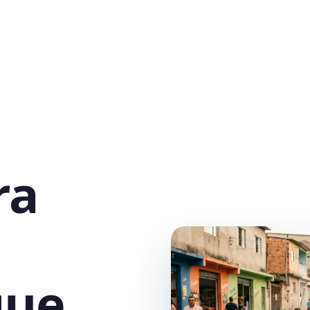
ra
que