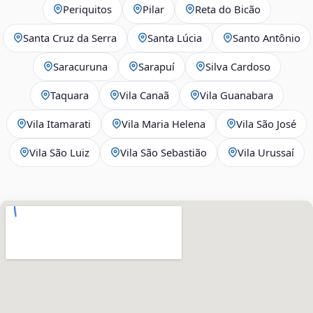
Periquitos
Pilar
Reta do Bicão
Santa Cruz da Serra
Santa Lúcia
Santo Antônio
Saracuruna
Sarapuí
Silva Cardoso
Taquara
Vila Canaã
Vila Guanabara
Vila Itamarati
Vila Maria Helena
Vila São José
Vila São Luiz
Vila São Sebastião
Vila Urussaí