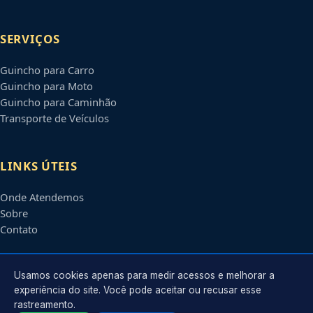
SERVIÇOS
Guincho para Carro
Guincho para Moto
Guincho para Caminhão
Transporte de Veículos
LINKS ÚTEIS
Onde Atendemos
Sobre
Contato
CONTATO
Usamos cookies apenas para medir acessos e melhorar a
experiência do site. Você pode aceitar ou recusar esse
rastreamento.
Atendimento em
Duque de Caxias
-
RJ
e regiões parceiras