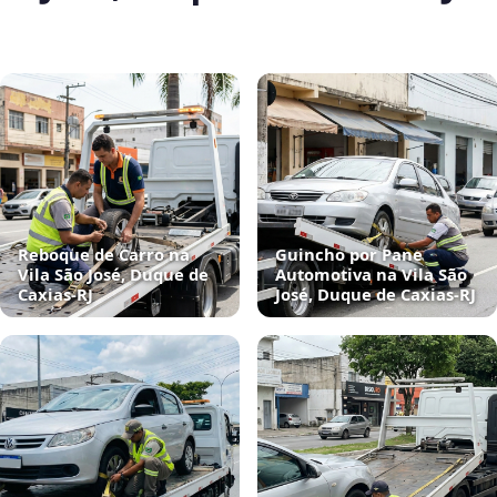
Reboque de Carro na
Guincho por Pane
Vila São José, Duque de
Automotiva na Vila São
Caxias‑RJ
José, Duque de Caxias‑RJ