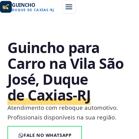
GUINCHO
DUQUE DE CAXIAS
-
RJ
Guincho para
Carro na Vila São
José, Duque
de Caxias‑RJ
Atendimento com reboque automotivo.
Profissionais disponíveis na sua região.
FALE NO WHATSAPP