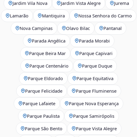
Jardim Vila Nova
Jardim Vista Alegre
Jurema
Lamarão
Mantiquira
Nossa Senhora do Carmo
Nova Campinas
Olavo Bilac
Pantanal
Parada Angélica
Parada Morabi
Parque Beira Mar
Parque Capivari
Parque Centenário
Parque Duque
Parque Eldorado
Parque Equitativa
Parque Felicidade
Parque Fluminense
Parque Lafaiete
Parque Nova Esperança
Parque Paulista
Parque Samirópolis
Parque São Bento
Parque Vista Alegre