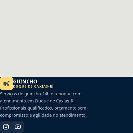
GUINCHO
DUQUE DE CAXIAS
-
RJ
Serviços de guincho 24h e reboque com
atendimento em
Duque de Caxias
-
RJ
.
Profissionais qualificados, orçamento sem
compromisso e agilidade no atendimento.