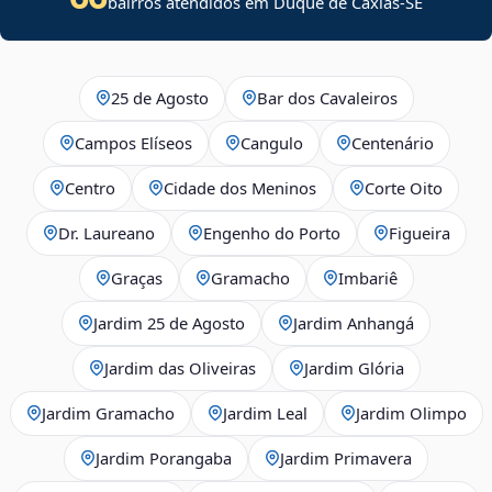
bairros atendidos em
Duque de Caxias
-
SE
25 de Agosto
Bar dos Cavaleiros
Campos Elíseos
Cangulo
Centenário
Centro
Cidade dos Meninos
Corte Oito
Dr. Laureano
Engenho do Porto
Figueira
Graças
Gramacho
Imbariê
Jardim 25 de Agosto
Jardim Anhangá
Jardim das Oliveiras
Jardim Glória
Jardim Gramacho
Jardim Leal
Jardim Olimpo
Jardim Porangaba
Jardim Primavera