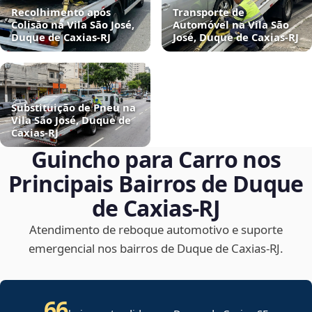
Recolhimento após
Transporte de
Colisão na Vila São José,
Automóvel na Vila São
Duque de Caxias‑RJ
José, Duque de Caxias‑RJ
Substituição de Pneu na
Vila São José, Duque de
Caxias‑RJ
Guincho para Carro nos
Principais Bairros de Duque
de Caxias‑RJ
Atendimento de reboque automotivo e suporte
emergencial nos bairros de Duque de Caxias‑RJ.
66