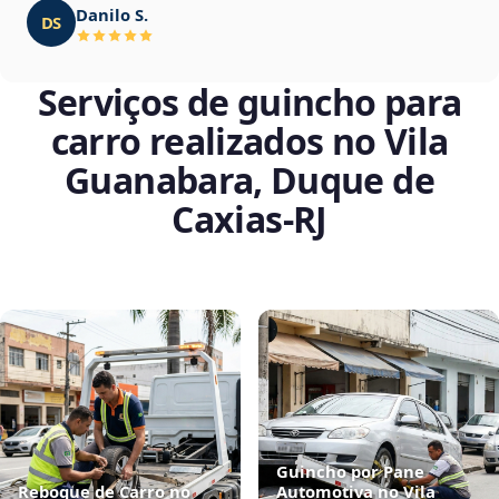
Danilo S.
DS
Serviços de guincho para
carro realizados no Vila
Guanabara, Duque de
Caxias‑RJ
Guincho por Pane
Reboque de Carro no
Automotiva no Vila