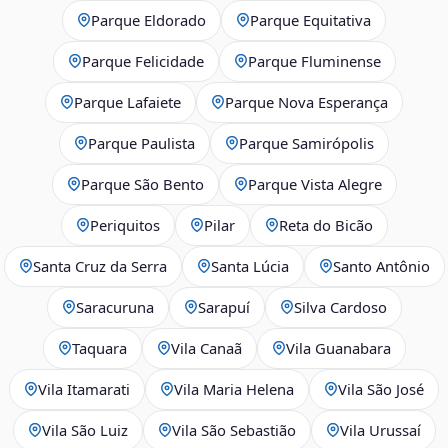
Parque Eldorado
Parque Equitativa
Parque Felicidade
Parque Fluminense
Parque Lafaiete
Parque Nova Esperança
Parque Paulista
Parque Samirópolis
Parque São Bento
Parque Vista Alegre
Periquitos
Pilar
Reta do Bicão
Santa Cruz da Serra
Santa Lúcia
Santo Antônio
Saracuruna
Sarapuí
Silva Cardoso
Taquara
Vila Canaã
Vila Guanabara
Vila Itamarati
Vila Maria Helena
Vila São José
Vila São Luiz
Vila São Sebastião
Vila Urussaí