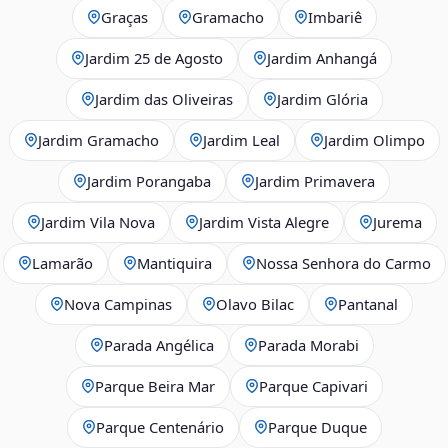
Graças
Gramacho
Imbariê
Jardim 25 de Agosto
Jardim Anhangá
Jardim das Oliveiras
Jardim Glória
Jardim Gramacho
Jardim Leal
Jardim Olimpo
Jardim Porangaba
Jardim Primavera
Jardim Vila Nova
Jardim Vista Alegre
Jurema
Lamarão
Mantiquira
Nossa Senhora do Carmo
Nova Campinas
Olavo Bilac
Pantanal
Parada Angélica
Parada Morabi
Parque Beira Mar
Parque Capivari
Parque Centenário
Parque Duque