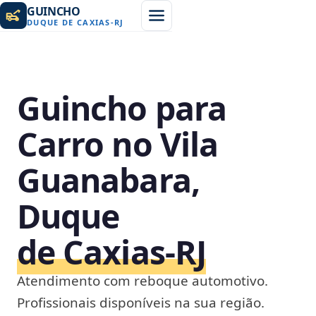
GUINCHO
DUQUE DE CAXIAS
-
RJ
Guincho para
Carro no Vila
Guanabara,
Duque
de Caxias‑RJ
Atendimento com reboque automotivo.
Profissionais disponíveis na sua região.