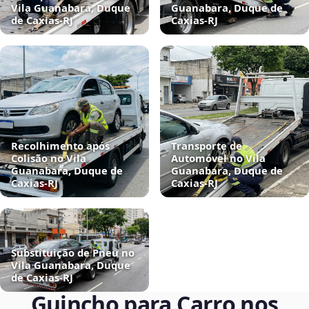
Vila Guanabara, Duque
Guanabara, Duque de
de Caxias‑RJ
Caxias‑RJ
Recolhimento após
Transporte de
Colisão no Vila
Automóvel no Vila
Guanabara, Duque de
Guanabara, Duque de
Caxias‑RJ
Caxias‑RJ
Substituição de Pneu no
Vila Guanabara, Duque
de Caxias‑RJ
Guincho para Carro nos