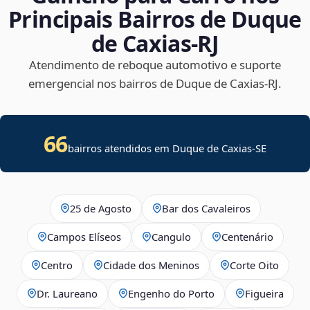
Principais Bairros de Duque
de Caxias‑RJ
Atendimento de reboque automotivo e suporte
emergencial nos bairros de Duque de Caxias‑RJ.
66
bairros atendidos em
Duque de Caxias
-
SE
25 de Agosto
Bar dos Cavaleiros
Campos Elíseos
Cangulo
Centenário
Centro
Cidade dos Meninos
Corte Oito
Dr. Laureano
Engenho do Porto
Figueira