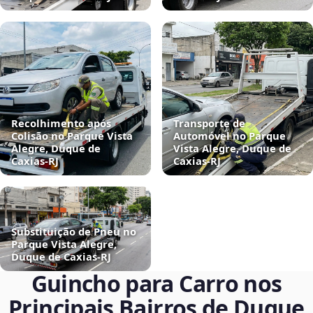
Recolhimento após
Transporte de
Colisão no Parque Vista
Automóvel no Parque
Alegre, Duque de
Vista Alegre, Duque de
Caxias‑RJ
Caxias‑RJ
Substituição de Pneu no
Parque Vista Alegre,
Duque de Caxias‑RJ
Guincho para Carro nos
Principais Bairros de Duque