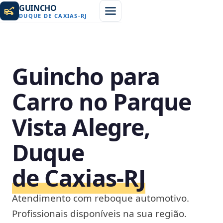
GUINCHO
DUQUE DE CAXIAS
-
RJ
Guincho para
Carro no Parque
Vista Alegre,
Duque
de Caxias‑RJ
Atendimento com reboque automotivo.
Profissionais disponíveis na sua região.