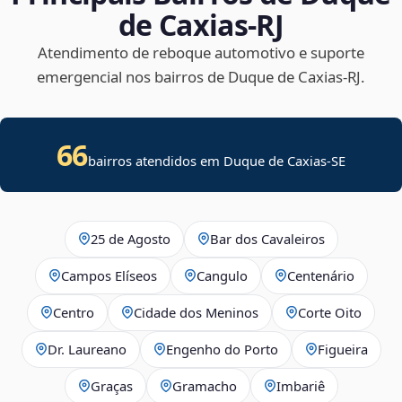
de Caxias‑RJ
Atendimento de reboque automotivo e suporte
emergencial nos bairros de Duque de Caxias‑RJ.
66
bairros atendidos em
Duque de Caxias
-
SE
25 de Agosto
Bar dos Cavaleiros
Campos Elíseos
Cangulo
Centenário
Centro
Cidade dos Meninos
Corte Oito
Dr. Laureano
Engenho do Porto
Figueira
Graças
Gramacho
Imbariê