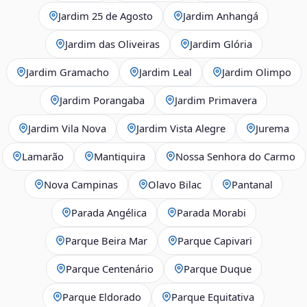
Jardim 25 de Agosto
Jardim Anhangá
Jardim das Oliveiras
Jardim Glória
Jardim Gramacho
Jardim Leal
Jardim Olimpo
Jardim Porangaba
Jardim Primavera
Jardim Vila Nova
Jardim Vista Alegre
Jurema
Lamarão
Mantiquira
Nossa Senhora do Carmo
Nova Campinas
Olavo Bilac
Pantanal
Parada Angélica
Parada Morabi
Parque Beira Mar
Parque Capivari
Parque Centenário
Parque Duque
Parque Eldorado
Parque Equitativa