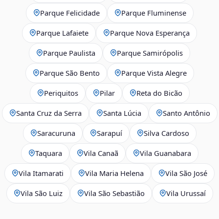
Parque Felicidade
Parque Fluminense
Parque Lafaiete
Parque Nova Esperança
Parque Paulista
Parque Samirópolis
Parque São Bento
Parque Vista Alegre
Periquitos
Pilar
Reta do Bicão
Santa Cruz da Serra
Santa Lúcia
Santo Antônio
Saracuruna
Sarapuí
Silva Cardoso
Taquara
Vila Canaã
Vila Guanabara
Vila Itamarati
Vila Maria Helena
Vila São José
Vila São Luiz
Vila São Sebastião
Vila Urussaí