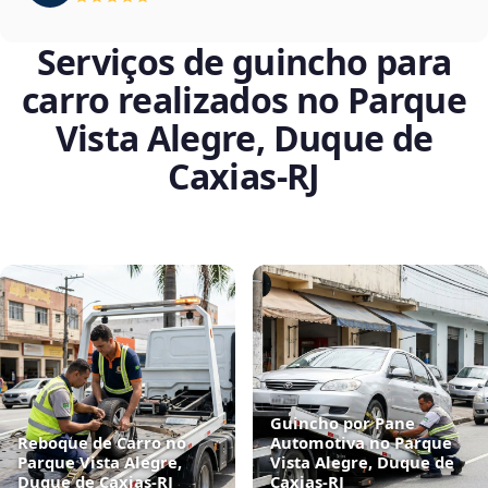
Serviços de guincho para
carro realizados no Parque
Vista Alegre, Duque de
Caxias‑RJ
Guincho por Pane
Reboque de Carro no
Automotiva no Parque
Parque Vista Alegre,
Vista Alegre, Duque de
Duque de Caxias‑RJ
Caxias‑RJ