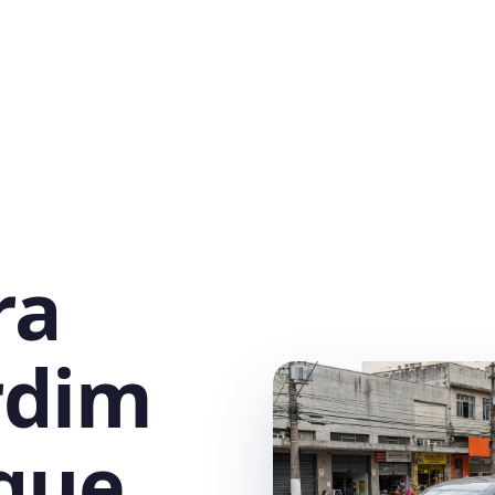
ra
rdim
que