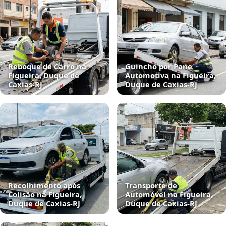
Reboque de Carro na
Guincho por Pane
Figueira, Duque de
Automotiva na Figueira,
Caxias‑RJ
Duque de Caxias‑RJ
Recolhimento após
Transporte de
Colisão na Figueira,
Automóvel na Figueira,
Duque de Caxias‑RJ
Duque de Caxias‑RJ