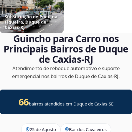
Substituição de Pneu na
Figueira, Duque de
Caxias‑RJ
Guincho para Carro nos
Principais Bairros de Duque
de Caxias‑RJ
Atendimento de reboque automotivo e suporte
emergencial nos bairros de Duque de Caxias‑RJ.
66
bairros atendidos em
Duque de Caxias
-
SE
25 de Agosto
Bar dos Cavaleiros