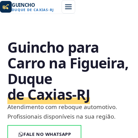
GUINCHO
DUQUE DE CAXIAS
-
RJ
Guincho para
Carro na Figueira,
Duque
de Caxias‑RJ
Atendimento com reboque automotivo.
Profissionais disponíveis na sua região.
FALE NO WHATSAPP