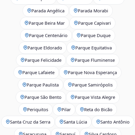
Parada Angélica
Parada Morabi
Parque Beira Mar
Parque Capivari
Parque Centenário
Parque Duque
Parque Eldorado
Parque Equitativa
Parque Felicidade
Parque Fluminense
Parque Lafaiete
Parque Nova Esperança
Parque Paulista
Parque Samirópolis
Parque São Bento
Parque Vista Alegre
Periquitos
Pilar
Reta do Bicão
Santa Cruz da Serra
Santa Lúcia
Santo Antônio
Saracuruna
Sarapuí
Silva Cardoso