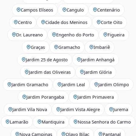
Campos Elíseos
Cangulo
Centenário
Centro
Cidade dos Meninos
Corte Oito
Dr. Laureano
Engenho do Porto
Figueira
Graças
Gramacho
Imbariê
Jardim 25 de Agosto
Jardim Anhangá
Jardim das Oliveiras
Jardim Glória
Jardim Gramacho
Jardim Leal
Jardim Olimpo
Jardim Porangaba
Jardim Primavera
Jardim Vila Nova
Jardim Vista Alegre
Jurema
Lamarão
Mantiquira
Nossa Senhora do Carmo
Nova Campinas
Olavo Bilac
Pantanal