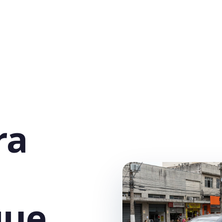
ra
que