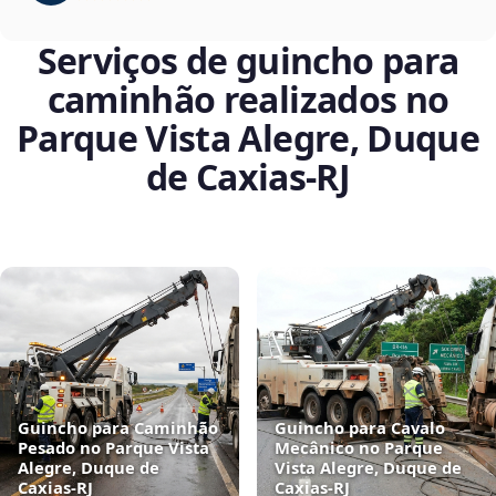
Serviços de guincho para
caminhão realizados no
Parque Vista Alegre, Duque
de Caxias‑RJ
Guincho para Caminhão
Guincho para Cavalo
Pesado no Parque Vista
Mecânico no Parque
Alegre, Duque de
Vista Alegre, Duque de
Caxias‑RJ
Caxias‑RJ