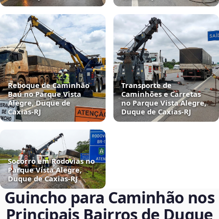
Reboque de Caminhão
Transporte de
Baú no Parque Vista
Caminhões e Carretas
Alegre, Duque de
no Parque Vista Alegre,
Caxias‑RJ
Duque de Caxias‑RJ
Socorro em Rodovias no
Parque Vista Alegre,
Duque de Caxias‑RJ
Guincho para Caminhão nos
Principais Bairros de Duque