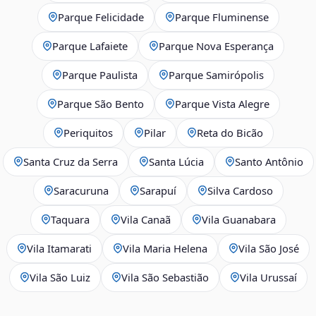
Parque Felicidade
Parque Fluminense
Parque Lafaiete
Parque Nova Esperança
Parque Paulista
Parque Samirópolis
Parque São Bento
Parque Vista Alegre
Periquitos
Pilar
Reta do Bicão
Santa Cruz da Serra
Santa Lúcia
Santo Antônio
Saracuruna
Sarapuí
Silva Cardoso
Taquara
Vila Canaã
Vila Guanabara
Vila Itamarati
Vila Maria Helena
Vila São José
Vila São Luiz
Vila São Sebastião
Vila Urussaí