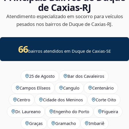
de Caxias‑RJ
Atendimento especializado em socorro para veículos
pesados nos bairros de Duque de Caxias‑RJ.
66
bairros atendidos em
Duque de Caxias
-
SE
25 de Agosto
Bar dos Cavaleiros
Campos Elíseos
Cangulo
Centenário
Centro
Cidade dos Meninos
Corte Oito
Dr. Laureano
Engenho do Porto
Figueira
Graças
Gramacho
Imbariê