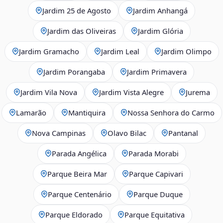
Jardim 25 de Agosto
Jardim Anhangá
Jardim das Oliveiras
Jardim Glória
Jardim Gramacho
Jardim Leal
Jardim Olimpo
Jardim Porangaba
Jardim Primavera
Jardim Vila Nova
Jardim Vista Alegre
Jurema
Lamarão
Mantiquira
Nossa Senhora do Carmo
Nova Campinas
Olavo Bilac
Pantanal
Parada Angélica
Parada Morabi
Parque Beira Mar
Parque Capivari
Parque Centenário
Parque Duque
Parque Eldorado
Parque Equitativa