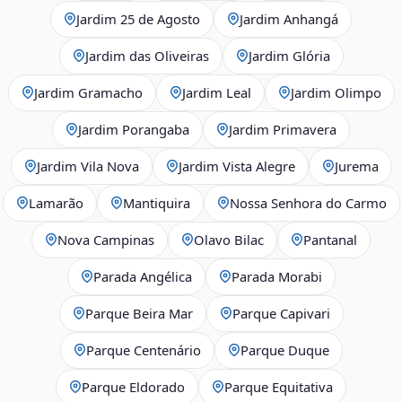
Jardim 25 de Agosto
Jardim Anhangá
Jardim das Oliveiras
Jardim Glória
Jardim Gramacho
Jardim Leal
Jardim Olimpo
Jardim Porangaba
Jardim Primavera
Jardim Vila Nova
Jardim Vista Alegre
Jurema
Lamarão
Mantiquira
Nossa Senhora do Carmo
Nova Campinas
Olavo Bilac
Pantanal
Parada Angélica
Parada Morabi
Parque Beira Mar
Parque Capivari
Parque Centenário
Parque Duque
Parque Eldorado
Parque Equitativa