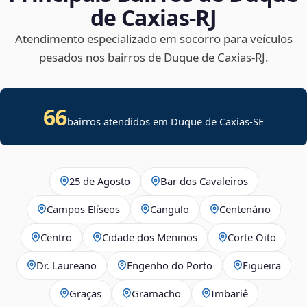
de Caxias‑RJ
Atendimento especializado em socorro para veículos
pesados nos bairros de Duque de Caxias‑RJ.
66
bairros atendidos em
Duque de Caxias
-
SE
25 de Agosto
Bar dos Cavaleiros
Campos Elíseos
Cangulo
Centenário
Centro
Cidade dos Meninos
Corte Oito
Dr. Laureano
Engenho do Porto
Figueira
Graças
Gramacho
Imbariê