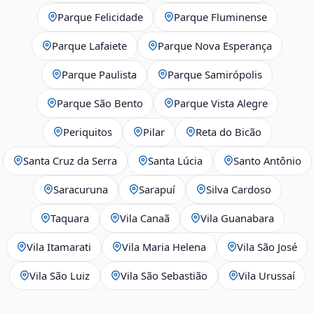
Parque Felicidade
Parque Fluminense
Parque Lafaiete
Parque Nova Esperança
Parque Paulista
Parque Samirópolis
Parque São Bento
Parque Vista Alegre
Periquitos
Pilar
Reta do Bicão
Santa Cruz da Serra
Santa Lúcia
Santo Antônio
Saracuruna
Sarapuí
Silva Cardoso
Taquara
Vila Canaã
Vila Guanabara
Vila Itamarati
Vila Maria Helena
Vila São José
Vila São Luiz
Vila São Sebastião
Vila Urussaí