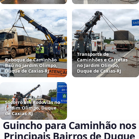
Transporte de
Reboque de Caminhão
Caminhões e Carretas
Baú no Jardim Olimpo,
no Jardim Olimpo,
Duque de Caxias‑RJ
Duque de Caxias‑RJ
Socorro em Rodovias no
Jardim Olimpo, Duque
de Caxias‑RJ
Guincho para Caminhão nos
Principais Bairros de Duque