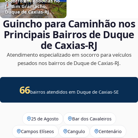
Socorro em Rodovias no
Jardim Gramacho,
Duque de Caxias‑RJ
Guincho para Caminhão nos
Principais Bairros de Duque
de Caxias‑RJ
Atendimento especializado em socorro para veículos
pesados nos bairros de Duque de Caxias‑RJ.
66
bairros atendidos em
Duque de Caxias
-
SE
25 de Agosto
Bar dos Cavaleiros
Campos Elíseos
Cangulo
Centenário