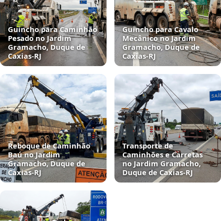
Guincho para Caminhão
Guincho para Cavalo
Pesado no Jardim
Mecânico no Jardim
Gramacho, Duque de
Gramacho, Duque de
Caxias‑RJ
Caxias‑RJ
Reboque de Caminhão
Transporte de
Baú no Jardim
Caminhões e Carretas
Gramacho, Duque de
no Jardim Gramacho,
Caxias‑RJ
Duque de Caxias‑RJ