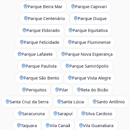
Parque Beira Mar
Parque Capivari
Parque Centenário
Parque Duque
Parque Eldorado
Parque Equitativa
Parque Felicidade
Parque Fluminense
Parque Lafaiete
Parque Nova Esperança
Parque Paulista
Parque Samirópolis
Parque São Bento
Parque Vista Alegre
Periquitos
Pilar
Reta do Bicão
Santa Cruz da Serra
Santa Lúcia
Santo Antônio
Saracuruna
Sarapuí
Silva Cardoso
Taquara
Vila Canaã
Vila Guanabara