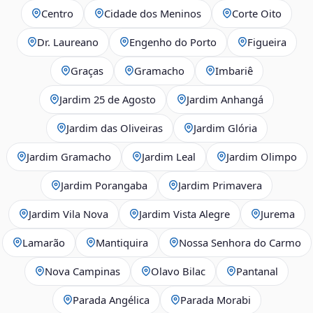
Centro
Cidade dos Meninos
Corte Oito
Dr. Laureano
Engenho do Porto
Figueira
Graças
Gramacho
Imbariê
Jardim 25 de Agosto
Jardim Anhangá
Jardim das Oliveiras
Jardim Glória
Jardim Gramacho
Jardim Leal
Jardim Olimpo
Jardim Porangaba
Jardim Primavera
Jardim Vila Nova
Jardim Vista Alegre
Jurema
Lamarão
Mantiquira
Nossa Senhora do Carmo
Nova Campinas
Olavo Bilac
Pantanal
Parada Angélica
Parada Morabi