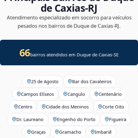
de Caxias‑RJ
Atendimento especializado em socorro para veículos
pesados nos bairros de Duque de Caxias‑RJ.
66
bairros atendidos em
Duque de Caxias
-
SE
25 de Agosto
Bar dos Cavaleiros
Campos Elíseos
Cangulo
Centenário
Centro
Cidade dos Meninos
Corte Oito
Dr. Laureano
Engenho do Porto
Figueira
Graças
Gramacho
Imbariê