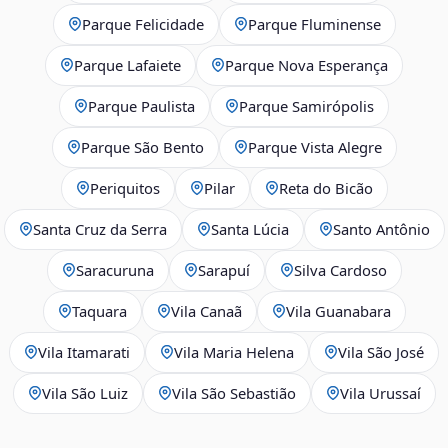
Parque Felicidade
Parque Fluminense
Parque Lafaiete
Parque Nova Esperança
Parque Paulista
Parque Samirópolis
Parque São Bento
Parque Vista Alegre
Periquitos
Pilar
Reta do Bicão
Santa Cruz da Serra
Santa Lúcia
Santo Antônio
Saracuruna
Sarapuí
Silva Cardoso
Taquara
Vila Canaã
Vila Guanabara
Vila Itamarati
Vila Maria Helena
Vila São José
Vila São Luiz
Vila São Sebastião
Vila Urussaí