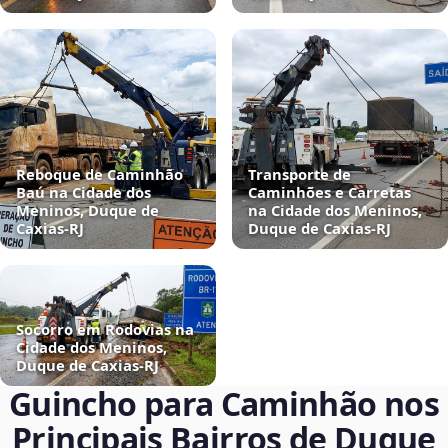
Reboque de Caminhão
Transporte de
Baú na Cidade dos
Caminhões e Carretas
Meninos, Duque de
na Cidade dos Meninos,
Caxias‑RJ
Duque de Caxias‑RJ
Socorro em Rodovias na
Cidade dos Meninos,
Duque de Caxias‑RJ
Guincho para Caminhão nos
Principais Bairros de Duque