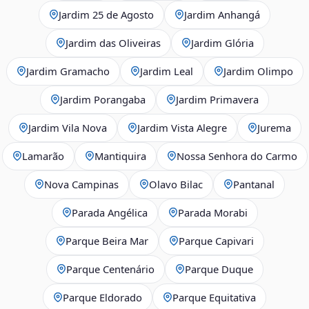
Jardim 25 de Agosto
Jardim Anhangá
Jardim das Oliveiras
Jardim Glória
Jardim Gramacho
Jardim Leal
Jardim Olimpo
Jardim Porangaba
Jardim Primavera
Jardim Vila Nova
Jardim Vista Alegre
Jurema
Lamarão
Mantiquira
Nossa Senhora do Carmo
Nova Campinas
Olavo Bilac
Pantanal
Parada Angélica
Parada Morabi
Parque Beira Mar
Parque Capivari
Parque Centenário
Parque Duque
Parque Eldorado
Parque Equitativa