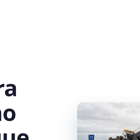
ra
no
que